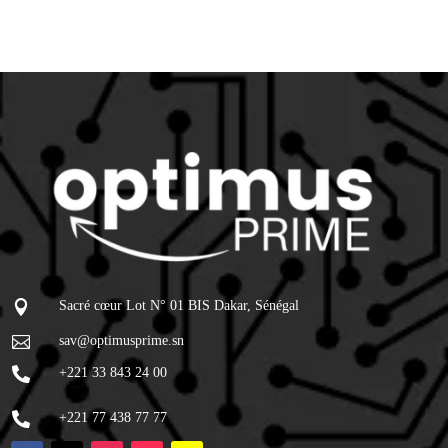

Sacré cœur Lot N° 01 BIS Dakar, Sénégal

sav@optimusprime.sn

+221 33 843 24 00

+221 77 438 77 77