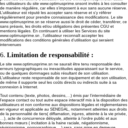
les utilisateurs du site
www.optimusprime.sn
sont invités à les consulter
de manière régulière, car elles s’imposent à eux sans aucune réserve.
L’utilisateur est réputé les accepter sans réserve et s’y référer
régulièrement pour prendre connaissance des modifications. Le site
www.optimusprime.sn
se réserve aussi le droit de céder, transférer, ce
sans préavis, les droits et/ou obligations des présentes CGU et
mentions légales. En continuant à utiliser les Services du site
www.optimusprime.sn
, l’utilisateur reconnaît accepter les
modifications des conditions générales d’utilisation qui seraient
intervenues
6.
Limitation de responsabilité :
Le site
www.optimusprime.sn
ne saurait être tenu responsable des
erreurs typographiques ou inexactitudes apparaissant sur le service,
ou de quelques dommages subis résultant de son utilisation.
L’utilisateur reste responsable de son équipement et de son utilisation,
de même il supporte seul les coûts directs ou indirects suite à sa
connexion à Internet.
Tout contenu (texte, photos, dessins,…) émis par l’intermédiaire de
l’espace contact ou tout autre espace interactif mis à la disposition des
utilisateurs et non conforme aux dispositions légales et réglementaires
en vigueur et applicable au SENEGAL, notamment atteintes aux droits
de la personnalité de tiers( diffamation, injures, atteinte à la vie privée,
…), acte de concurrence déloyale, atteinte à l’ordre public et aux
bonnes mœurs ( incitation à la haine raciale, négationnisme,
révisionnisme, pornographique,…) sera, sans mise en demeure