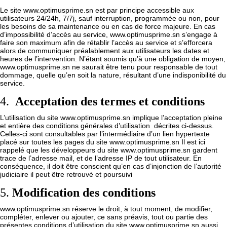
Le site www.optimusprime.sn est par principe accessible aux
utilisateurs 24/24h, 7/7j, sauf interruption, programmée ou non, pour
les besoins de sa maintenance ou en cas de force majeure. En cas
d’impossibilité d’accès au service, www.optimusprime.sn s’engage à
faire son maximum afin de rétablir l’accès au service et s’efforcera
alors de communiquer préalablement aux utilisateurs les dates et
heures de l’intervention. N’étant soumis qu’à une obligation de moyen,
www.optimusprime.sn ne saurait être tenu pour responsable de tout
dommage, quelle qu’en soit la nature, résultant d’une indisponibilité du
service.
4.
Acceptation des termes et conditions
L’utilisation du site
www.optimusprime.sn
implique l’acceptation pleine
et entière des conditions générales d’utilisation décrites ci-dessus.
Celles-ci sont consultables par l’intermédiaire d’un lien hypertexte
placé sur toutes les pages du site
www.optimusprime.sn
Il est ici
rappelé que les développeurs du site
www.optimusprime.sn
gardent
trace de l’adresse mail, et de l’adresse IP de tout utilisateur. En
conséquence, il doit être conscient qu’en cas d’injonction de l’autorité
judiciaire il peut être retrouvé et poursuivi
5.
Modification des conditions
www.optimusprime.sn
réserve le droit, à tout moment, de modifier,
compléter, enlever ou ajouter, ce sans préavis, tout ou partie des
présentes conditions d’utilisation du site
www.optimusprime.sn
aussi