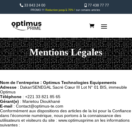
33 843 24 00
77 438 77 77
PROMO !!!
Reduction jusqu’à 70% !
sur certains articles
Mentions Légales
Nom de l’entreprise : Optimus Technologies Equipements
Adresse
: Dakar/SENEGAL Sacré Cœur III Lot N° 01 BIS, immeuble
Optimus
Téléphone
: +221 33 821 85 65
Gérant(e)
: Marietou Dioukhané
E-mail
: Contact@optimus-te.com
Conformément aux dispositions des articles de la loi pour la Confiance
dans l’économie numérique, nous portons à la connaissance des
utilisateurs et visiteurs du site : www.optimusprime.sn les informations
suivantes :