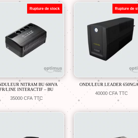
Rupture de stock
Rupture de s
NDULEUR NITRAM BU 600VA
ONDULEUR LEADER 650NG
FR/LINE INTERACTIF – BU
40000
CFA
TTC
35000
CFA
TTC