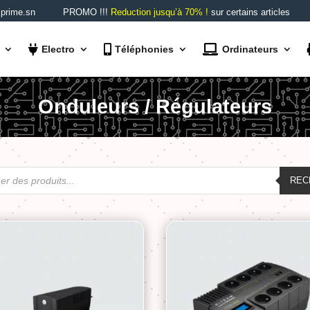
rime.sn
PROMO !!!
Reduction jusqu’à 70% !
sur certains articles
Electro
Téléphonies
Ordinateurs
Onduleurs / Régulateurs
REC