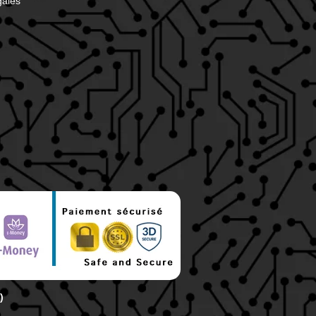
gales
)