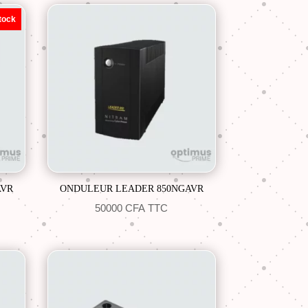
tock
AVR
ONDULEUR LEADER 850NGAVR
50000
CFA
TTC