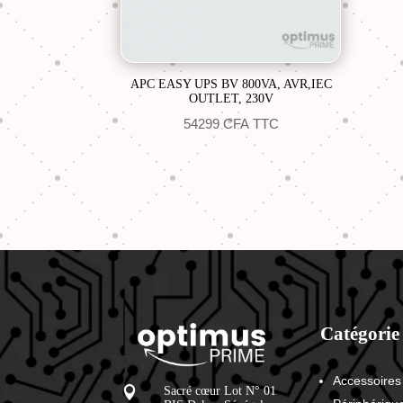
APC EASY UPS BV 800VA, AVR,IEC
OUTLET, 230V
54299
CFA
TTC
Catégorie
Accessoires

Sacré cœur Lot N° 01