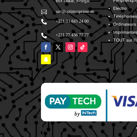
Périphériqu
BIS Dakar, Sénégal
Electro

sav@optimusprime.sn
Téléphonies

+221 33 843 24 00
Ordinateurs
Imprimante

+221 77 438 77 77
TOUT sur l’