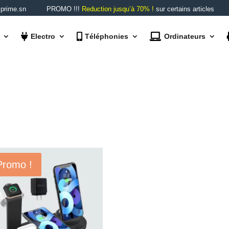
rime.sn
PROMO !!!
Reduction jusqu’à 70% !
sur certains articles
Electro
Téléphonies
Ordinateurs
Promo !