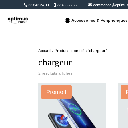
commande@optimusp
33 843 24 00
77 438 77 77
Accessoires & Périphériques
Accueil
/ Produits identifiés “chargeur”
chargeur
2 résultats affichés
Promo !