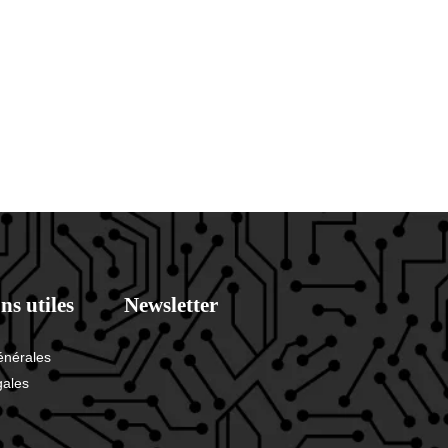
ns utiles
Newsletter
énérales
gales