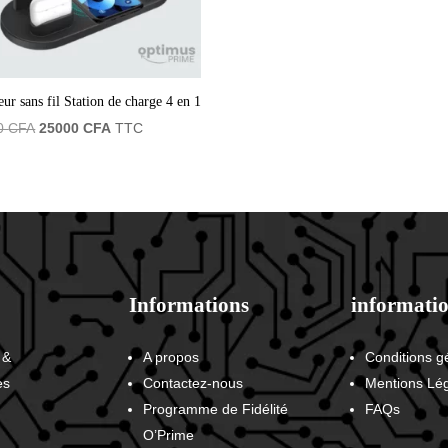
ur sans fil Station de charge 4 en 1
Le
Le
0
CFA
25000
CFA
TTC
prix
prix
initial
actuel
était :
est :
29900 CFA.
25000 CFA.
Informations
informatio
 &
A propos
Conditions g
es
Contactez-nous
Mentions Lé
Programme de Fidélité
FAQs
O’Prime