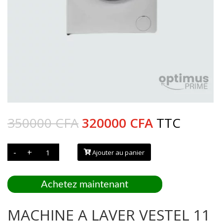
Le
Le
350000
CFA
320000
CFA
TTC
prix
prix
initial
actuel
quantité
-
+
était :
est :
Ajouter au panier
de
MACHINE
350000 CFA.
320000 CFA
A
LAVER
VESTEL
Achetez maintenant
11
KG
V
MACHINE A LAVER VESTEL 11