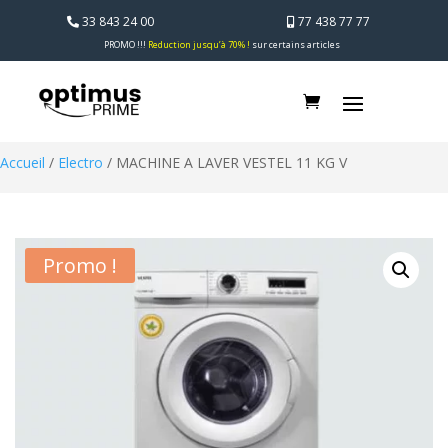
33 843 24 00
77 438 77 77
PROMO !!!
Reduction jusqu’à 70% !
sur certains articles
Accueil
/
Electro
/ MACHINE A LAVER VESTEL 11 KG V
Promo !