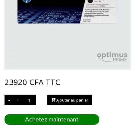
23920
CFA
TTC
quantité
-
+
Ajouter au panier
de
Toner
HP
LASER
78A
Achetez maintenant