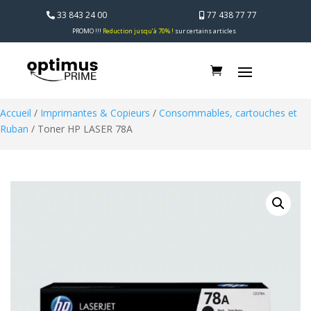
33 843 24 00
77 438 77 77
PROMO !!!
Reduction jusqu’à 70% !
sur certains articles
Accueil
/
Imprimantes & Copieurs
/
Consommables, cartouches et
Ruban
/ Toner HP LASER 78A