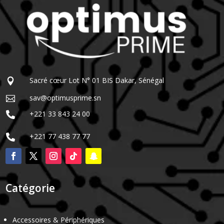
Sacré cœur Lot N° 01 BIS Dakar, Sénégal

sav@optimusprime.sn

+221 33 843 24 00

+221 77 438 77 77

Catégorie
Accessoires & Périphériques