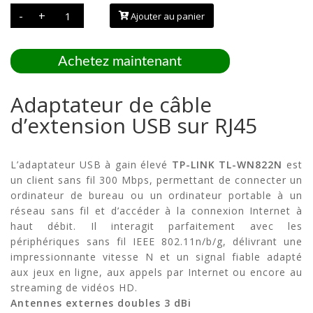
quantité
-
+
Ajouter au panier
de
Adaptateur
de
câble
d’extension
Achetez maintenant
USB
sur
RJ45
Adaptateur de câble
d’extension USB sur RJ45
L’adaptateur USB à gain élevé
TP-LINK TL-WN822N
est
un client sans fil 300 Mbps, permettant de connecter un
ordinateur de bureau ou un ordinateur portable à un
réseau sans fil et d’accéder à la connexion Internet à
haut débit. Il interagit parfaitement avec les
périphériques sans fil IEEE 802.11n/b/g, délivrant une
impressionnante vitesse N et un signal fiable adapté
aux jeux en ligne, aux appels par Internet ou encore au
streaming de vidéos HD.
Antennes externes doubles 3 dBi