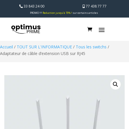
33 843 24 00
77 438 77 77
PROMO !!!
Reduction jusqu’à 70% !
sur certains articles
Accueil
/
TOUT SUR L'INFORMATIQUE
/
Tous les switchs
/
Adaptateur de câble d’extension USB sur RJ45