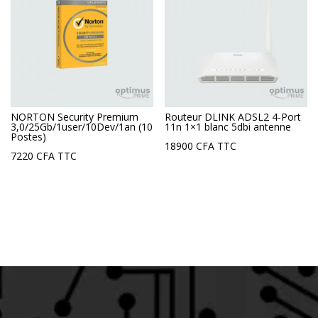
NORTON Security Premium
Routeur DLINK ADSL2 4-Port
3,0/25Gb/1user/10Dev/1an (10
11n 1×1 blanc 5dbi antenne
Postes)
18900
CFA
TTC
7220
CFA
TTC