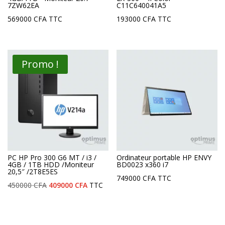
7ZW62EA
C11C640041A5
569000
CFA
TTC
193000
CFA
TTC
Promo !
PC HP Pro 300 G6 MT / i3 /
Ordinateur portable HP ENVY
4GB / 1TB HDD /Moniteur
BD0023 x360 i7
20,5″ /2T8E5ES
749000
CFA
TTC
Le
Le
450000
CFA
409000
CFA
TTC
prix
prix
initial
actuel
était :
est :