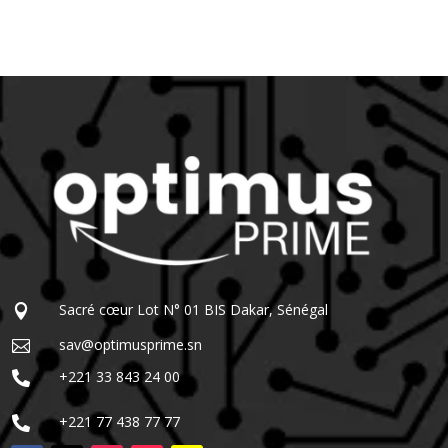
450000 CFA.
409000 CFA.
Sacré cœur Lot N° 01 BIS Dakar, Sénégal

sav@optimusprime.sn

+221 33 843 24 00

+221 77 438 77 77
