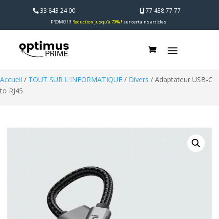
33 843 24 00
77 438 77 77
PROMO !!!
Reduction jusqu’à 70% !
sur certains articles
Accueil
/
TOUT SUR L'INFORMATIQUE
/
Divers
/ Adaptateur USB-C
to RJ45