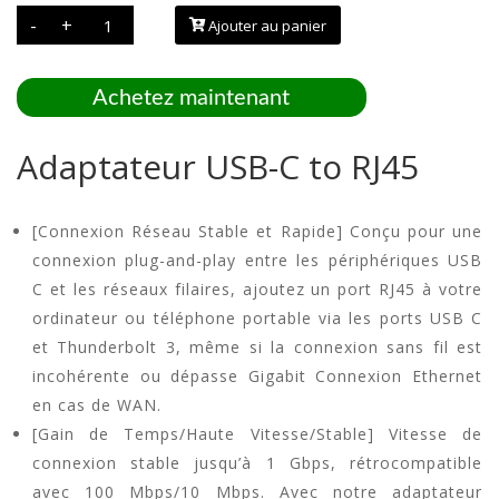
quantité
-
+
Ajouter au panier
de
Adaptateur
USB-
C
to
Achetez maintenant
RJ45
Adaptateur USB-C to RJ45
[Connexion Réseau Stable et Rapide] Conçu pour une
connexion plug-and-play entre les périphériques USB
C et les réseaux filaires, ajoutez un port RJ45 à votre
ordinateur ou téléphone portable via les ports USB C
et Thunderbolt 3, même si la connexion sans fil est
incohérente ou dépasse Gigabit Connexion Ethernet
en cas de WAN.
[Gain de Temps/Haute Vitesse/Stable] Vitesse de
connexion stable jusqu’à 1 Gbps, rétrocompatible
avec 100 Mbps/10 Mbps. Avec notre adaptateur