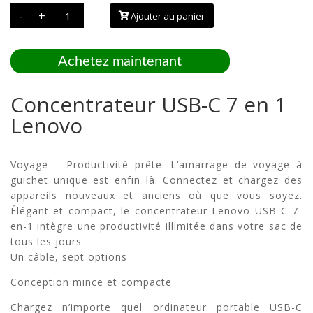
quantité
-
+
Ajouter au panier
de
Concentrateur
USB-
C
7
Achetez maintenant
en
1
Lenovo
Concentrateur USB-C 7 en 1
Lenovo
Voyage – Productivité prête. L’amarrage de voyage à
guichet unique est enfin là. Connectez et chargez des
appareils nouveaux et anciens où que vous soyez.
Élégant et compact, le concentrateur Lenovo USB-C 7-
en-1 intègre une productivité illimitée dans votre sac de
tous les jours
Un câble, sept options
Conception mince et compacte
Chargez n’importe quel ordinateur portable USB-C