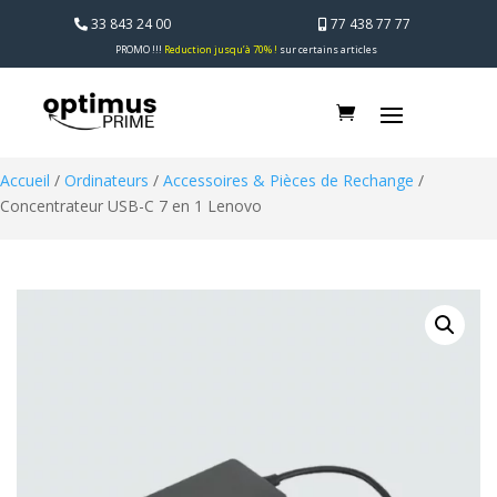
33 843 24 00
77 438 77 77
PROMO !!!
Reduction jusqu’à 70% !
sur certains articles
Accueil
/
Ordinateurs
/
Accessoires & Pièces de Rechange
/
Concentrateur USB-C 7 en 1 Lenovo