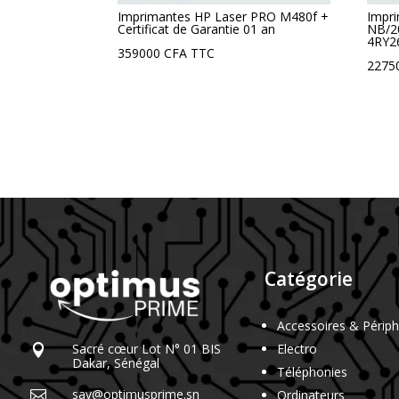
Imprimantes HP Laser PRO M480f +
Impr
Certificat de Garantie 01 an
NB/2
4RY2
359000
CFA
TTC
2275
Catégorie
Accessoires & Périph
Sacré cœur Lot N° 01 BIS
Electro

Dakar, Sénégal
Téléphonies
sav@optimusprime.sn
Ordinateurs
