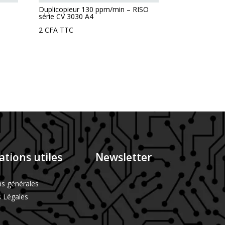
Duplicopieur 130 ppm/min – RISO
série CV 3030 A4
2
CFA
TTC
tions utiles
Newsletter
ns générales
 Légales