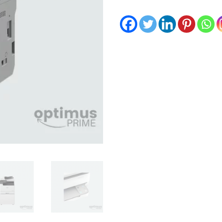
2425i
MFP
+
ADF
-
integré
+meuble
/
Support
+
Toner
offert