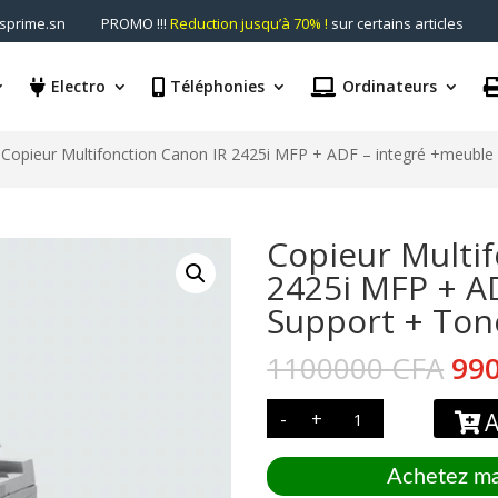
prime.sn
PROMO !!!
Reduction jusqu’à 70% !
sur certains articles
Electro
Téléphonies
Ordinateurs
 Copieur Multifonction Canon IR 2425i MFP + ADF – integré +meuble 
Copieur Multi
2425i MFP + A
Support + Tone
Le
1100000
CFA
99
pri
quantité
init
-
+
A
de
étai
Copieur
Multifonction
110
Canon
Achetez ma
IR