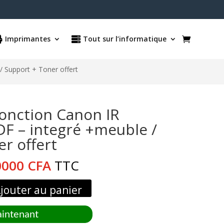
Imprimantes
Tout sur l’informatique
/ Support + Toner offert
fonction Canon IR
DF – integré +meuble /
r offert
Le
0000
CFA
TTC
x
prix
ial
actuel
jouter au panier
t :
est :
0000 CFA.
990000 CFA.
intenant