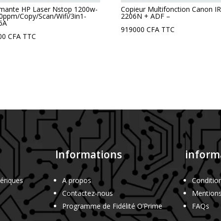
imante HP Laser Nstop 1200w-
Copieur Multifonction Canon IR
0ppm/Copy/Scan/Wifi/3in1-
2206N + ADF –
6A
919000
CFA
TTC
00
CFA
TTC
Informations
informa
ériques
A propos
Conditio
Contactez-nous
Mentions
Programme de Fidélité O’Prime
FAQs