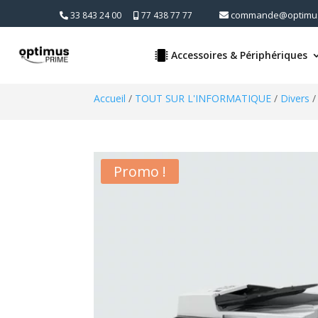
commande@optimus
33 843 24 00
77 438 77 77
Accessoires & Périphériques
Accueil
/
TOUT SUR L'INFORMATIQUE
/
Divers
/
Promo !