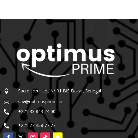
Sacré cœur Lot N° 01 BIS Dakar, Sénégal

sav@optimusprime.sn

+221 33 843 24 00

+221 77 438 77 77
