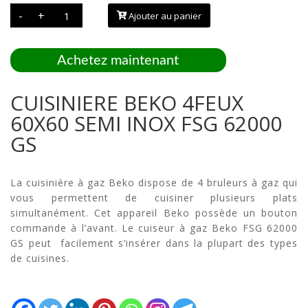
quantité
-
+
Ajouter au panier
de
CUISINIERE
BEKO
4FEUX
60X60
Achetez maintenant
SEMI
INOX
FSG
62000
CUISINIERE BEKO 4FEUX
GS
60X60 SEMI INOX FSG 62000
GS
La cuisinière à gaz Beko dispose de 4 bruleurs à gaz qui
vous permettent de cuisiner plusieurs plats
simultanément. Cet appareil Beko possède un bouton
commande à l’avant. Le cuiseur à gaz Beko FSG 62000
GS peut facilement s’insérer dans la plupart des types
de cuisines.