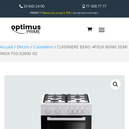
33 843 24 00
77 438 77 77
PROMO !!!
Reduction jusqu’à 70% !
sur certains articles
Accueil
/
Electro
/
Cuisinières
/ CUISINIERE BEKO 4FEUX 60X60 SEMI
INOX FSG 62000 GS