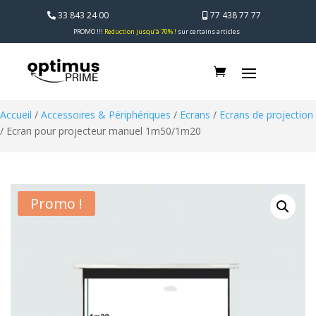
33 843 24 00
77 438 77 77
PROMO !!!
Reduction jusqu’à 70% !
sur certains articles
Accueil
/
Accessoires & Périphériques
/
Ecrans
/
Ecrans de projection
/ Ecran pour projecteur manuel 1m50/1m20
Promo !