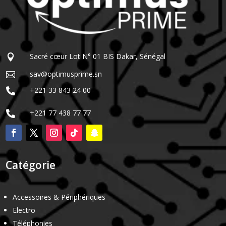
Sacré cœur Lot N° 01 BIS Dakar, Sénégal

sav@optimusprime.sn

+221 33 843 24 00

+221 77 438 77 77

Catégorie
Accessoires & Périphériques
Electro
Téléphonies