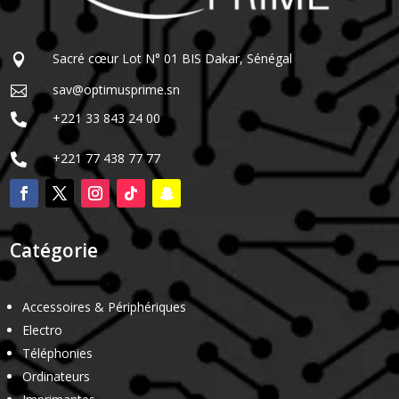
Sacré cœur Lot N° 01 BIS Dakar, Sénégal

sav@optimusprime.sn

+221 33 843 24 00

+221 77 438 77 77

Catégorie
Accessoires & Périphériques
Electro
Téléphonies
Ordinateurs