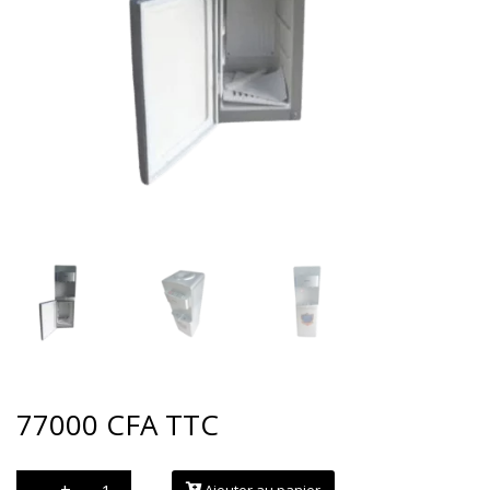
77000
CFA
TTC
quantité
-
+
Ajouter au panier