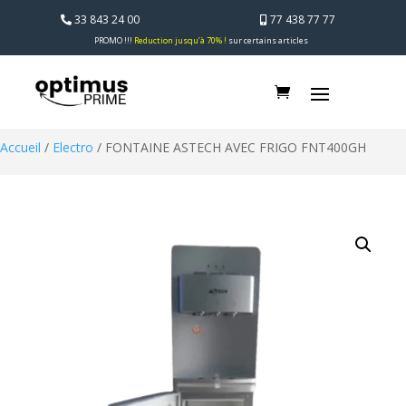
33 843 24 00
77 438 77 77
PROMO !!!
Reduction jusqu’à 70% !
sur certains articles
Accueil
/
Electro
/ FONTAINE ASTECH AVEC FRIGO FNT400GH