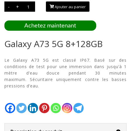
quantité
-
+
Ajouter au panier
de
Galaxy
A73
5G
8+128GB
Achetez maintenant
Galaxy A73 5G 8+128GB
Le Galaxy A73 5G est classé IP67. Basé sur des
conditions de test pour une immersion dans jusqu’à 1
mètre d’eau douce pendant 30 minutes
maximum. Sécuritaire uniquement contre les basses
pressions d’eau.