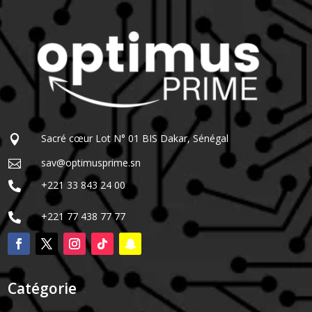
Sacré cœur Lot N° 01 BIS Dakar, Sénégal

sav@optimusprime.sn

+221 33 843 24 00

+221 77 438 77 77

Catégorie