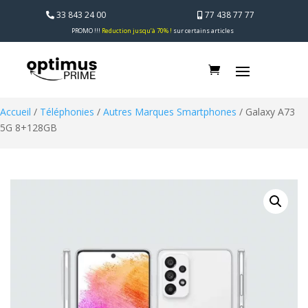
33 843 24 00
77 438 77 77
PROMO !!!
Reduction jusqu’à 70% !
sur certains articles
Accueil
/
Téléphonies
/
Autres Marques Smartphones
/ Galaxy A73
5G 8+128GB