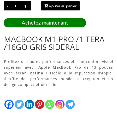
initial
actuel
quantité
-
+
était :
est :
Ajouter au panier
de
MACBOOK
1500000 CFA.
1485000
M1
PRO
/1
Achetez maintenant
TERA
/16GO
GRIS
SIDERAL
MACBOOK M1 PRO /1 TERA
/16GO GRIS SIDERAL
Profitez de hautes performances et d’un confort visuel
supérieur avec l’
Apple MacBook Pro
de 13 pouces
avec
écran Retina
! Fidèle à la réputation d’Apple,
il offre des performances mobiles d’exception et un
design compact et ultra-fin !