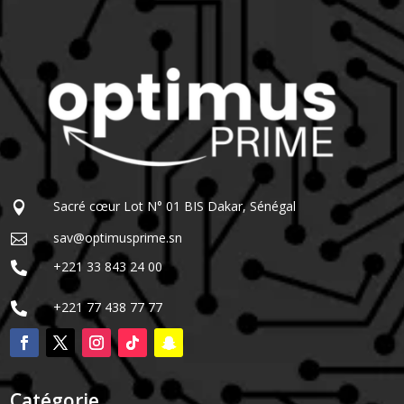
Sacré cœur Lot N° 01 BIS Dakar, Sénégal

sav@optimusprime.sn

+221 33 843 24 00

+221 77 438 77 77

Catégorie