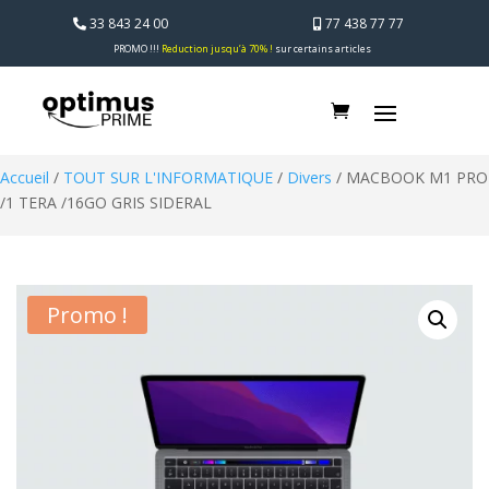
33 843 24 00
77 438 77 77
PROMO !!!
Reduction jusqu’à 70% !
sur certains articles
Accueil
/
TOUT SUR L'INFORMATIQUE
/
Divers
/ MACBOOK M1 PRO
/1 TERA /16GO GRIS SIDERAL
Promo !