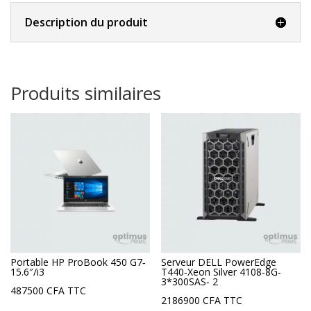
Description du produit
Produits similaires
Portable HP ProBook 450 G7‐
Serveur DELL PowerEdge
15.6″/i3
T440‐Xeon Silver 4108‐8G‐
3*300SAS‐ 2
487500
CFA
TTC
2186900
CFA
TTC