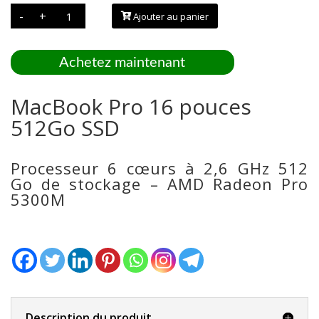
quantité
-
+
Ajouter au panier
de
MacBook
Pro
16
pouces
Achetez maintenant
512Go
SSD
MacBook Pro 16 pouces
512Go SSD
Processeur 6 cœurs à 2,6 GHz 512
Go de stockage – AMD Radeon Pro
5300M
Description du produit