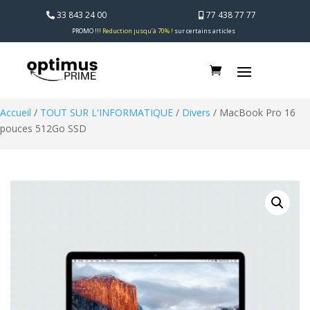
33 843 24 00
77 438 77 77
PROMO !!!
Reduction jusqu’à 70% !
sur certains articles
Accueil
/
TOUT SUR L'INFORMATIQUE
/
Divers
/ MacBook Pro 16
pouces 512Go SSD