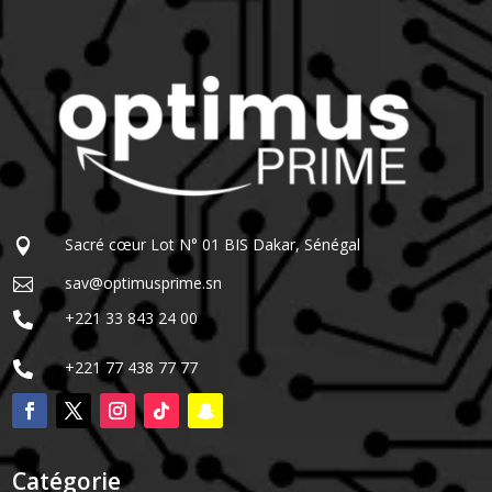
Sacré cœur Lot N° 01 BIS Dakar, Sénégal

sav@optimusprime.sn

+221 33 843 24 00

+221 77 438 77 77

Catégorie