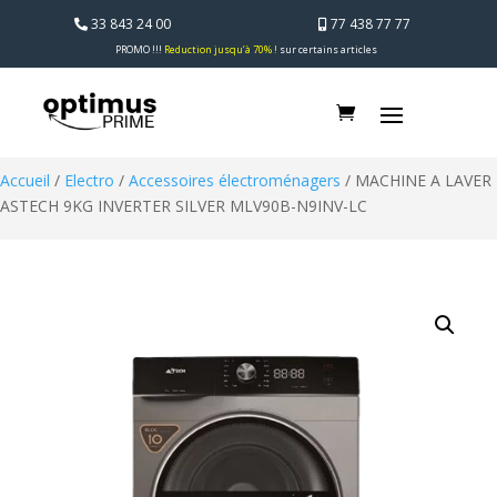
33 843 24 00
77 438 77 77
PROMO !!!
Reduction jusqu’à 70% !
sur certains articles
Accueil
/
Electro
/
Accessoires électroménagers
/ MACHINE A LAVER
ASTECH 9KG INVERTER SILVER MLV90B-N9INV-LC