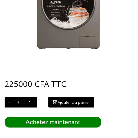
225000
CFA
TTC
quantité
-
+
Ajouter au panier
de
MACHINE
A
LAVER
ASTECH
Achetez maintenant
9KG
INVERTER
SILVER
MLV90B-