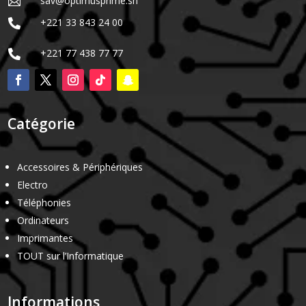
sav@optimusprime.sn

+221 33 843 24 00

+221 77 438 77 77

Catégorie
Accessoires & Périphériques
Electro
Téléphonies
Ordinateurs
Imprimantes
TOUT sur l’Informatique
Informations