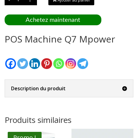
de
POS
Machine
Q7
Mpower
Achetez maintenant
POS Machine Q7 Mpower
Description du produit
Produits similaires
Promo !