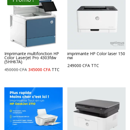
Imprimante multifonction HP
imprimante HP Color laser 150
Color LaserJet Pro 4303fdw
nw
(5HH67A)
249000
CFA
TTC
Le
Le
450000
CFA
345000
CFA
TTC
prix
prix
initial
actuel
était :
est :
450000 CFA.
345000 CFA.