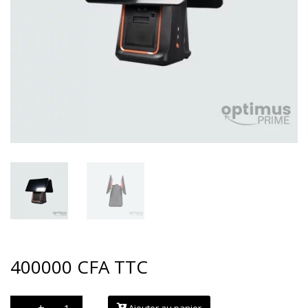
400000
CFA
TTC
quantité
-
+
Ajouter au panier