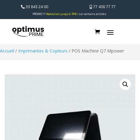
33 843 24 00
77 438 77 77
PROMO !!!
Reduction jusqu’à 70% !
sur certains articles
Accueil
/
Imprimantes & Copieurs
/ POS Machine Q7 Mpower