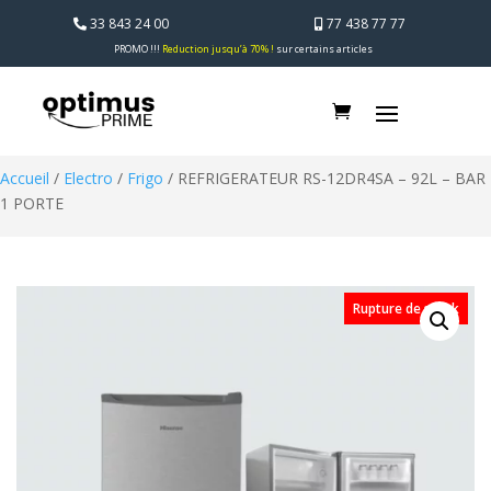
33 843 24 00
77 438 77 77
PROMO !!!
Reduction jusqu’à 70% !
sur certains articles
Accueil
/
Electro
/
Frigo
/ REFRIGERATEUR RS-12DR4SA – 92L – BAR
1 PORTE
Rupture de stock