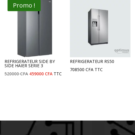
Promo !
REFRIGERATEUR SIDE BY
REFRIGERATEUR RS50
SIDE HAIER SERIE 3
708500
CFA
TTC
Le
Le
520000
CFA
459000
CFA
TTC
prix
prix
initial
actuel
était :
est :
520000 CFA.
459000 CFA.