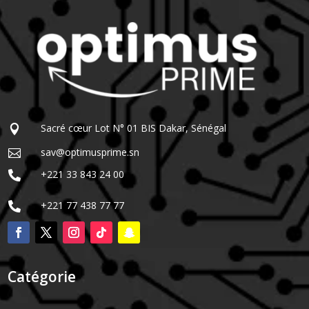
Sacré cœur Lot N° 01 BIS Dakar, Sénégal

sav@optimusprime.sn

+221 33 843 24 00

+221 77 438 77 77

Catégorie