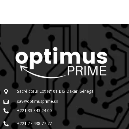
Sacré cœur Lot N° 01 BIS Dakar, Sénégal

sav@optimusprime.sn

+221 33 843 24 00

+221 77 438 77 77
