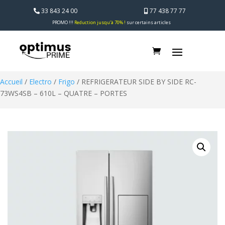
33 843 24 00
77 438 77 77
PROMO !!!
Reduction jusqu’à 70% !
sur certains articles
Accueil
/
Electro
/
Frigo
/ REFRIGERATEUR SIDE BY SIDE RC-
73WS4SB – 610L – QUATRE – PORTES