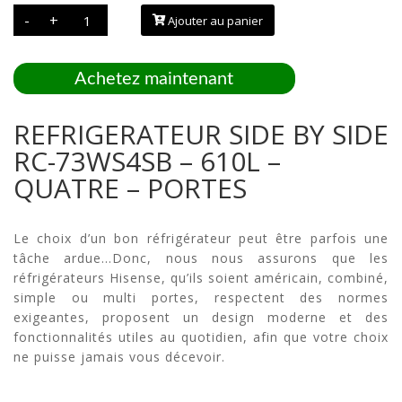
quantité
-
+
Ajouter au panier
de
REFRIGERATEUR
SIDE
BY
SIDE
Achetez maintenant
RC-
73WS4SB
-
610L
REFRIGERATEUR SIDE BY SIDE
-
QUATRE
RC-73WS4SB – 610L –
-
PORTES
QUATRE – PORTES
Le choix d’un bon réfrigérateur peut être parfois une
tâche ardue…Donc, nous nous assurons que les
réfrigérateurs Hisense, qu’ils soient américain, combiné,
simple ou multi portes, respectent des normes
exigeantes, proposent un design moderne et des
fonctionnalités utiles au quotidien, afin que votre choix
ne puisse jamais vous décevoir.