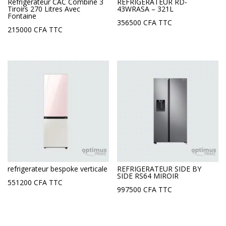
Réfrigérateur CAC Combine 3
REFRIGERATEUR RD-
Tiroirs 270 Litres Avec
43WRASA – 321L
Fontaine
356500
CFA
TTC
215000
CFA
TTC
refrigerateur bespoke verticale
REFRIGERATEUR SIDE BY
SIDE RS64 MIROIR
551200
CFA
TTC
997500
CFA
TTC