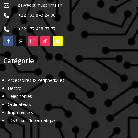
sav@optimusprime.sn

+221 33 843 24 00

+221 77 438 77 77

Catégorie
Accessoires & Périphériques
Electro
Téléphonies
Ordinateurs
Imprimantes
TOUT sur l’Informatique