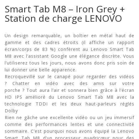
+
Station
Smart Tab M8 – Iron Grey +
de
charge
Station de charge LENOVO
LENOVO
Un design remarquable, un boîtier en métal haut de
gamme et des cadres étroits (il affiche un rapport
écran/corps de 83 %) confèrent au Lenovo Smart Tab
M8 avec l’assistant Google une élégance discrète. Vous
l’utiliserez tous les jours, nous avons donc pris soin de
lui donner une belle apparence.
Recroquevillé sur le canapé pour regarder des vidéos
? Chatter en vidéo avec des amis sur votre
porche ? Tout aura l’air et sonnera bien grâce à l’écran
HD IPS amélioré du Lenovo Smart Tab M8 avec la
technologie TDDI et les deux haut-parleurs réglés
Dolby
Rien ne gâche une excellente vidéo ou un jeu immersif
comme des performances lentes et une connectivité
sommaire. C’est pourquoi nous avons équipé la Lenovo
Smart Tab M8 d’un processeur quadricœur pour des