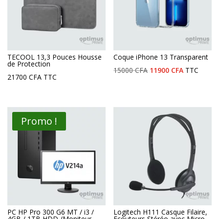
TECOOL 13,3 Pouces Housse
Coque iPhone 13 Transparent
de Protection
Le
Le
15000
CFA
11900
CFA
TTC
21700
CFA
TTC
prix
prix
initial
actuel
était :
est :
Promo !
15000 CFA.
11900 CFA.
PC HP Pro 300 G6 MT / i3 /
Logitech H111 Casque Filaire,
4GB / 1TB HDD /Moniteur
Ecouteurs Stéréo avec Micro