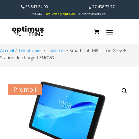
33 843 24 00
77 438 77 77
PROMO !!!
Reduction jusqu’à 70% !
sur certains articles
Accueil
/
Téléphonies
/
Tablettes
/ Smart Tab M8 – Iron Grey +
Station de charge LENOVO
Promo !