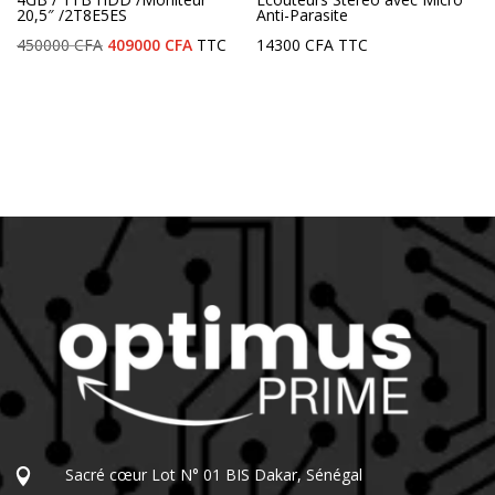
20,5″ /2T8E5ES
Anti-Parasite
Le
Le
450000
CFA
409000
CFA
TTC
14300
CFA
TTC
prix
prix
initial
actuel
était :
est :
450000 CFA.
409000 CFA.
Sacré cœur Lot N° 01 BIS Dakar, Sénégal
