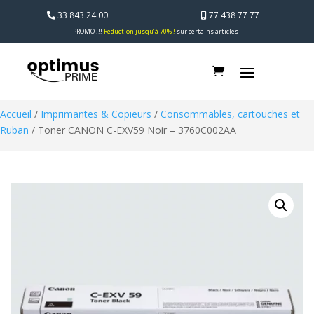
33 843 24 00
77 438 77 77
PROMO !!!
Reduction jusqu’à 70% !
sur certains articles
Accueil
/
Imprimantes & Copieurs
/
Consommables, cartouches et
Ruban
/ Toner CANON C-EXV59 Noir – 3760C002AA