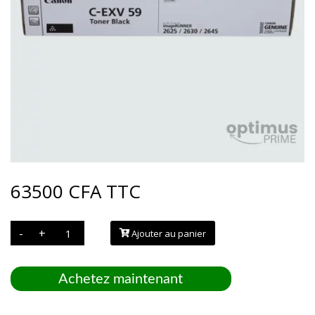
63500
CFA
TTC
quantité
-
+
Ajouter au panier
de
Toner
CANON
C-
EXV59
Achetez maintenant
Noir
-
3760C002AA