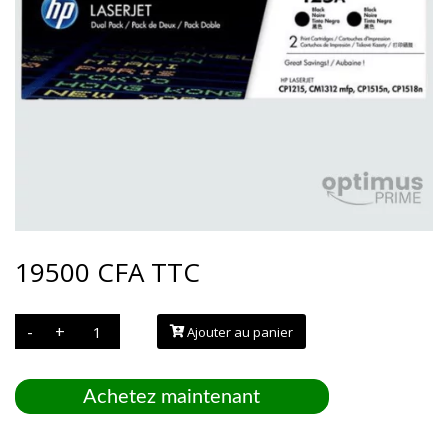
19500
CFA
TTC
quantité
-
+
Ajouter au panier
de
Toner
HP
125A
DUAL
Achetez maintenant
PACK
NOIR