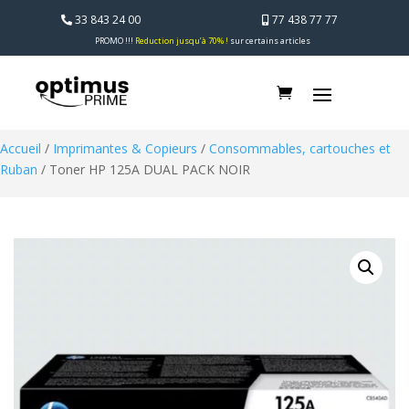
33 843 24 00
77 438 77 77
PROMO !!!
Reduction jusqu’à 70% !
sur certains articles
Accueil
/
Imprimantes & Copieurs
/
Consommables, cartouches et
Ruban
/ Toner HP 125A DUAL PACK NOIR