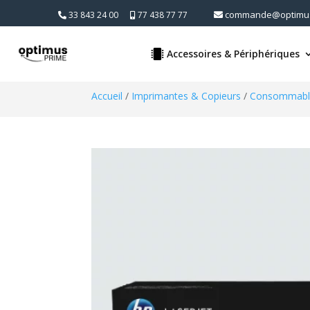
commande@optimus
33 843 24 00
77 438 77 77
Accessoires & Périphériques
Accueil
/
Imprimantes & Copieurs
/
Consommable