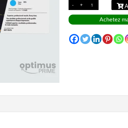
quantité
-
+
A
de
Toner
HP
LASER
Achetez ma
CF
381
Bleu
-
HP
312A