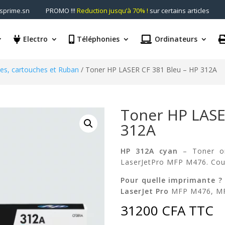
prime.sn
PROMO !!!
Reduction jusqu’à 70% !
sur certains articles
Electro
Téléphonies
Ordinateurs
s, cartouches et Ruban
/ Toner HP LASER CF 381 Bleu – HP 312A
Toner HP LASE
312A
HP 312A cyan
– Toner or
LaserJetPro MFP M476. Cou
Pour quelle imprimante ?
LaserJet Pro
MFP M476, MF
31200
CFA
TTC