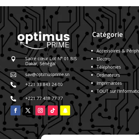
Catégorie
Accessoires & Périph
Sacré cœur Lot N° 01 BIS
Electro

Dakar, Sénégal
Téléphonies
sav@optimusprime.sn
Ordinateurs

Imprimantes
+221 33 843 24 00

TOUT sur l’Informati
+221 77 438 77 77
