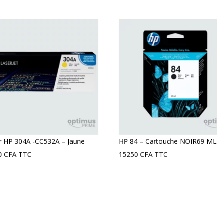
r HP 304A -CC532A – Jaune
HP 84 – Cartouche NOIR69 ML
0
CFA
TTC
15250
CFA
TTC