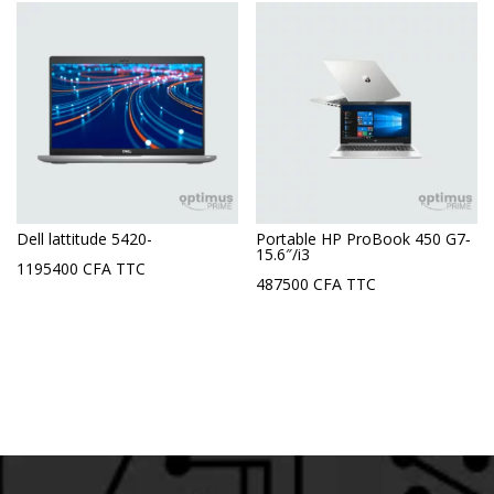
Dell lattitude 5420-
Portable HP ProBook 450 G7‐
15.6″/i3
1195400
CFA
TTC
487500
CFA
TTC