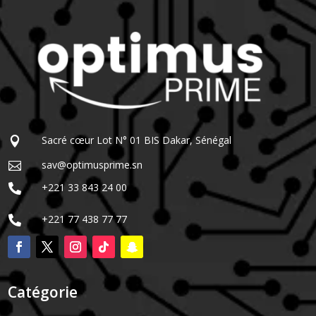
Sacré cœur Lot N° 01 BIS Dakar, Sénégal

sav@optimusprime.sn

+221 33 843 24 00

+221 77 438 77 77

Catégorie