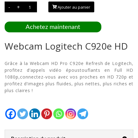
quantité
-
+
Ajouter au panier
de
Webcam
Logitech
C920e
HD
Achetez maintenant
Webcam Logitech C920e HD
Grâce à la Webcam HD Pro C920e Refresh de Logitech,
profitez d’appels vidéo époustouflants en Full HD
1080p,connectez-vous avec vos proches en HD 720p et
profitez d’images plus fluides, plus nettes, plus riches et
plus claires !