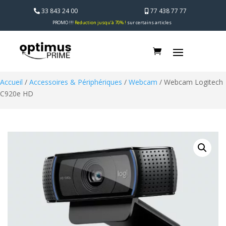
33 843 24 00
77 438 77 77
PROMO !!!
Reduction jusqu’à 70% !
sur certains articles
Accueil
/
Accessoires & Périphériques
/
Webcam
/ Webcam Logitech
C920e HD