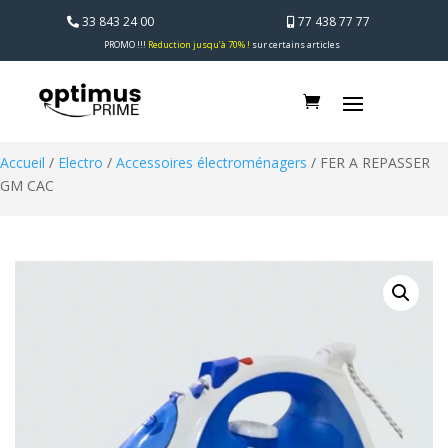
33 843 24 00
77 438 77 77
PROMO !!!
Reduction jusqu’à 70% !
sur certains articles
Accueil
/
Electro
/
Accessoires électroménagers
/ FER A REPASSER
GM CAC