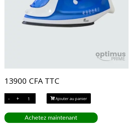
13900
CFA
TTC
quantité
-
+
Ajouter au panier
de
FER
A
REPASSER
GM
Achetez maintenant
CAC