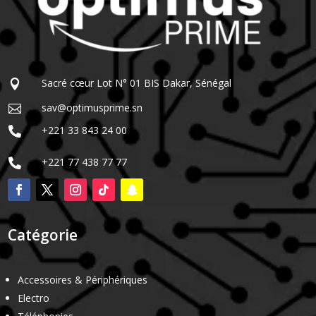
Sacré cœur Lot N° 01 BIS Dakar, Sénégal

sav@optimusprime.sn

+221 33 843 24 00

+221 77 438 77 77

Catégorie
Accessoires & Périphériques
Electro